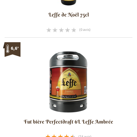
Leffe de Noël 75cl
(0 avis)
6,6°
Fut bière Perfectdraft 6L Leffe Ambrée
(74 avis)