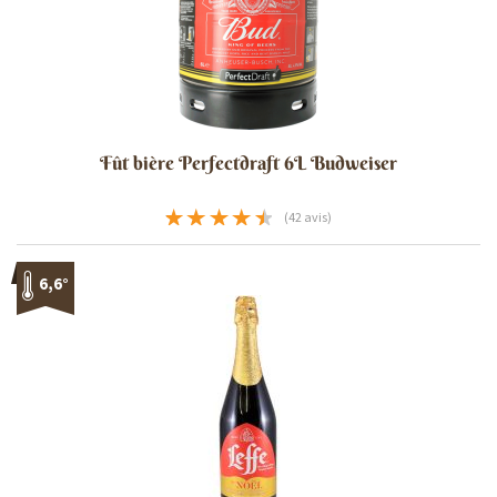
Fût bière Perfectdraft 6L Budweiser
(42 avis)
6,6°