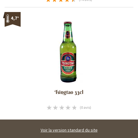
4,7°
Tsingtao 33cl
(0 avis)
Voir la version standard du site