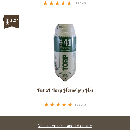
(13 avis)
5.3°
Fût 2L Torp Heineken H41
(1 avis)
Voir la version standard du site