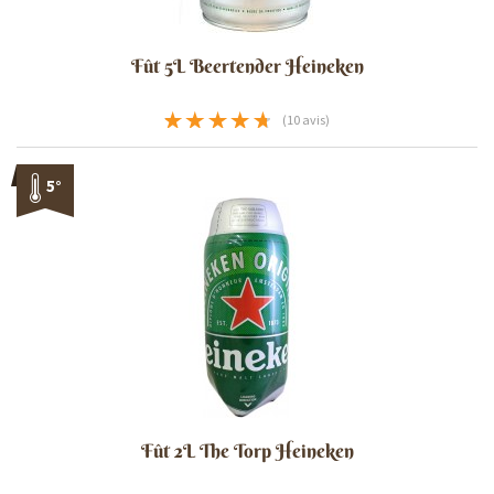
Fût 5L Beertender Heineken
(10 avis)
5°
Fût 2L The Torp Heineken