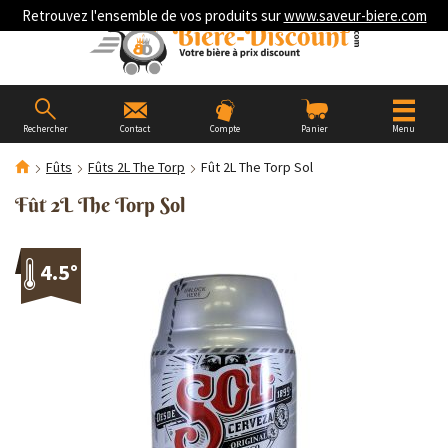
Retrouvez l'ensemble de vos produits sur
www.saveur-biere.com
Rechercher
Contact
Compte
Panier
Menu
Fûts
Fûts 2L The Torp
Fût 2L The Torp Sol
Fût 2L The Torp Sol
4.5°