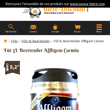
Retrouvez l'ensemble de vos produits sur
www.saveur-biere.com
Rechercher
Contact
Compte
Panier
Menu
Fûts
Fûts 5L Beertender
Fût 5L Beertender Affligem Carmin
Fût 5L Beertender Affligem Carmin
5,2°