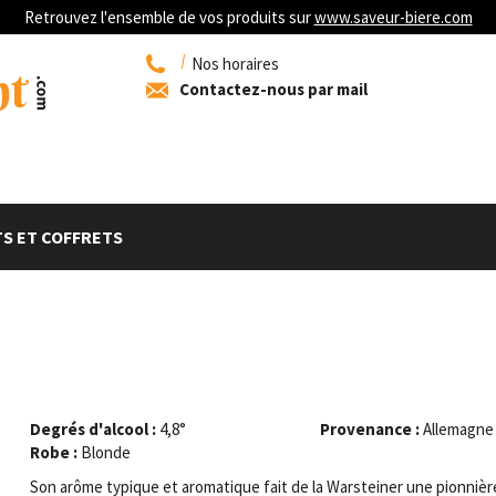
Retrouvez l'ensemble de vos produits sur
www.saveur-biere.com
Nos horaires
Contactez-nous par mail
S ET COFFRETS
Degrés d'alcool :
4,8°
Provenance :
Allemagne
Robe :
Blonde
Son arôme typique et aromatique fait de la Warsteiner une pionnièr