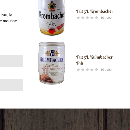
Fût 5L Krombacher
eau, la
(0 avis)
use mousse
Fut 5L Kulmbacher
Pils
(0 avis)