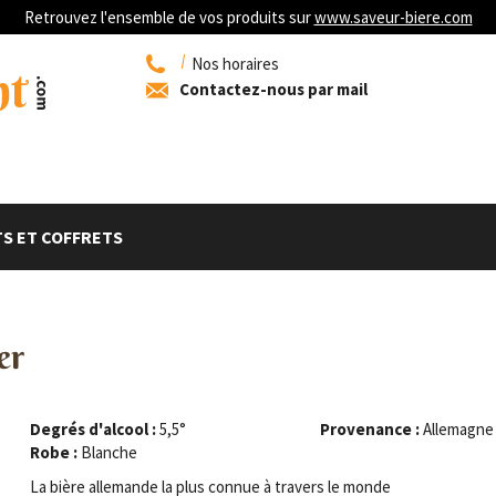
Retrouvez l'ensemble de vos produits sur
www.saveur-biere.com
Nos horaires
Contactez-nous par mail
S ET COFFRETS
er
Degrés d'alcool :
5,5°
Provenance :
Allemagne
Robe :
Blanche
La bière allemande la plus connue à travers le monde