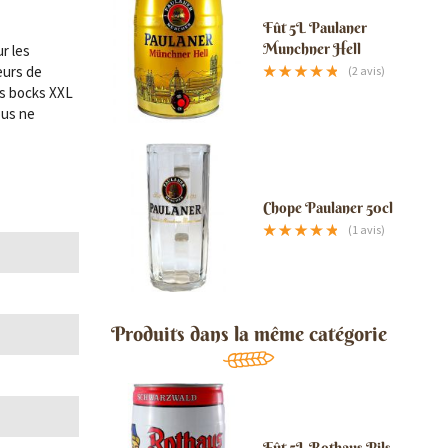
Fût 5L Paulaner
Munchner Hell
r les
eurs de
(2 avis)
es bocks XXL
ous ne
Chope Paulaner 50cl
(1 avis)
Produits dans la même catégorie
Fût 5L Rothaus Pils