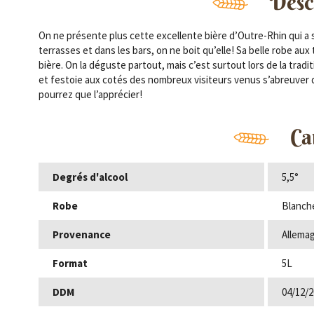
Descr
On ne présente plus cette excellente bière d’Outre-Rhin qui a s
terrasses et dans les bars, on ne boit qu’elle! Sa belle robe 
bière. On la déguste partout, mais c’est surtout lors de la tradi
et festoie aux cotés des nombreux visiteurs venus s’abreuver d
pourrez que l’apprécier!
Ca
Degrés d'alcool
5,5°
Robe
Blanch
Provenance
Allema
Format
5L
DDM
04/12/2