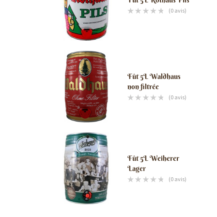
(0 avis)
Fût 5L Waldhaus
non filtrée
(0 avis)
Fût 5L Weiherer
Lager
(0 avis)