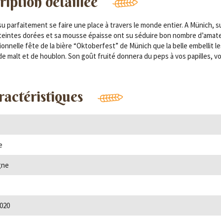
iption détaillée
u parfaitement se faire une place à travers le monde entier. A Münich, su
aux teintes dorées et sa mousse épaisse ont su séduire bon nombre d’amat
tionnelle fête de la bière “Oktoberfest” de Münich que la belle embellit l
e malt et de houblon. Son goût fruité donnera du peps à vos papilles, v
ractéristiques
e
gne
020