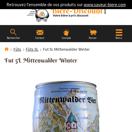
Retrouvez l'ensemble de vos produits sur
www.saveur-biere.com
Rechercher
Contact
Compte
Panier
Menu
Fûts
Fûts 5L
Fut 5L Mittenwalder Winter
Fut 5L Mittenwalder Winter