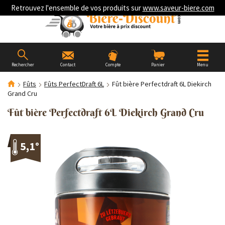
Retrouvez l'ensemble de vos produits sur
www.saveur-biere.com
Rechercher
Contact
Compte
Panier
Menu
Fûts
Fûts PerfectDraft 6L
Fût bière Perfectdraft 6L Diekirch
Grand Cru
Fût bière Perfectdraft 6L Diekirch Grand Cru
5,1°