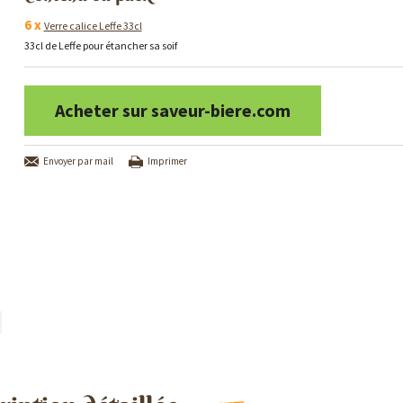
6 x
Verre calice Leffe 33cl
33cl de Leffe pour étancher sa soif
Acheter sur saveur-biere.com
Envoyer par mail
Imprimer