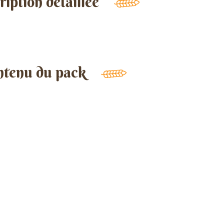
iption détaillée
ntenu du pack