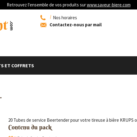
Retrouvez l'ensemble de vos produits sur
www.saveur-biere.com
Nos horaires
Contactez-nous par mail
S ET COFFRETS
r
20 Tubes de service Beertender pour votre tireuse à bière KRUPS 
Contenu du pack