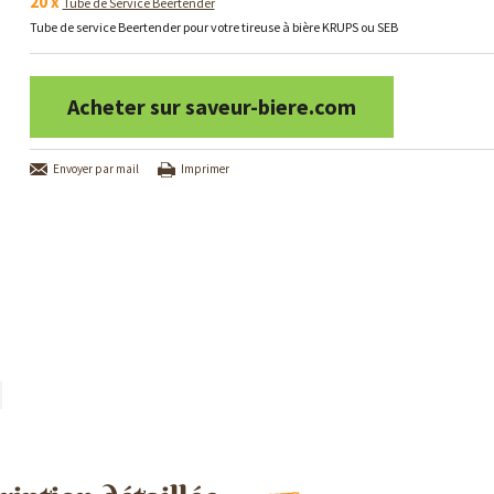
20 x
Tube de Service Beertender
Tube de service Beertender pour votre tireuse à bière KRUPS ou SEB
Acheter sur saveur-biere.com
Envoyer par mail
Imprimer