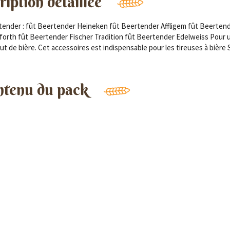
iption détaillée
eertender : fût Beertender Heineken fût Beertender Affligem fût Beerten
rth fût Beertender Fischer Tradition fût Beertender Edelweiss Pour 
t de bière. Cet accessoires est indispensable pour les tireuses à bière
ntenu du pack