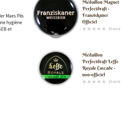
Médaillon Magnet
Perfectdraft -
Franziskaner
der Maes Pils
Officiel
une hygiène
 SEB et
(0 avis)
Médaillon
Perfectdraft Leffe
Royale Cascade -
non-officiel
(0 avis)