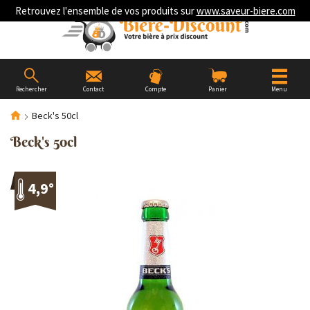
Retrouvez l'ensemble de vos produits sur
www.saveur-biere.com
Rechercher
Contact
Compte
Panier
Menu
Beck's 50cl
Beck's 50cl
4,9°