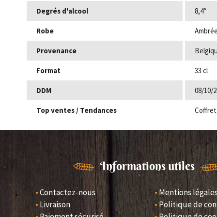
Degrés d'alcool
8,4°
Robe
Ambré
Provenance
Belgiq
Format
33 cl
DDM
08/10/2
Top ventes / Tendances
Coffret
Informations utiles
Contactez-nous
Mentions légale
Livraison
Politique de con
Paiement sécurisé
Politique de coo