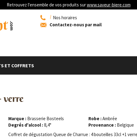
Retrouvez l'ensemble de vos produits sur
www.saveur-biere.com
Nos horaires
Contactez-nous par mail
S ET COFFRETS
+ verre
Marque :
Brasserie Bosteels
Robe :
Ambrée
Degrés d'alcool :
8,4°
Provenance :
Belgique
Coffret de dégustation Queue de Charrue : 4 bouteilles 33cl +1 verre