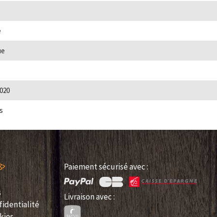
e
ue
020
s
Paiement sécurisé avec :
s
Livraison avec :
fidentialité
kies