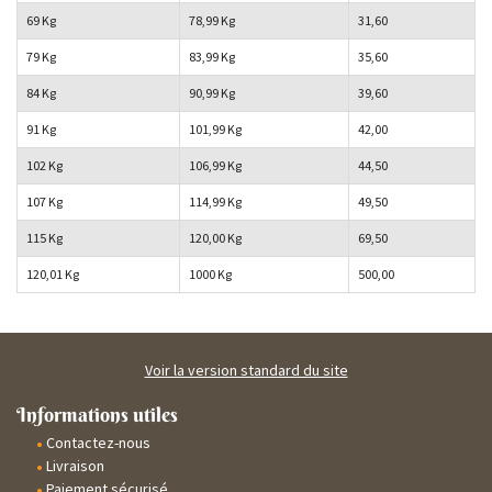
69 Kg
78,99 Kg
31,60
79 Kg
83,99 Kg
35,60
84 Kg
90,99 Kg
39,60
91 Kg
101,99 Kg
42,00
102 Kg
106,99 Kg
44,50
107 Kg
114,99 Kg
49,50
115 Kg
120,00 Kg
69,50
120,01 Kg
1000 Kg
500,00
Voir la version standard du site
Informations utiles
Contactez-nous
Livraison
Paiement sécurisé