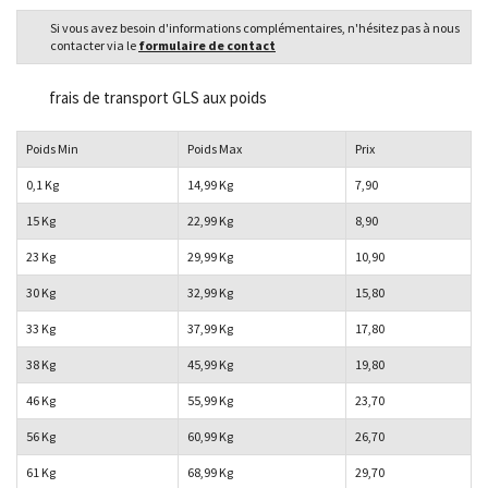
Si vous avez besoin d'informations complémentaires, n'hésitez pas à nous
contacter via le
formulaire de contact
frais de transport GLS aux poids
Poids Min
Poids Max
Prix
0,1 Kg
14,99 Kg
7,90
15 Kg
22,99 Kg
8,90
23 Kg
29,99 Kg
10,90
30 Kg
32,99 Kg
15,80
33 Kg
37,99 Kg
17,80
38 Kg
45,99 Kg
19,80
46 Kg
55,99 Kg
23,70
56 Kg
60,99 Kg
26,70
61 Kg
68,99 Kg
29,70