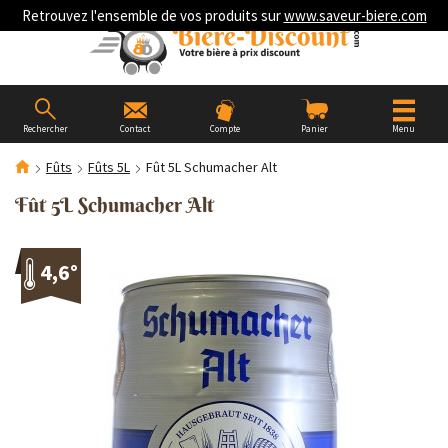
Retrouvez l'ensemble de vos produits sur
www.saveur-biere.com
Rechercher
Contact
Compte
Panier
Menu
Fûts
Fûts 5L
Fût 5L Schumacher Alt
Fût 5L Schumacher Alt
4,6°